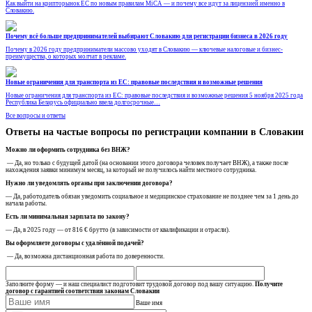
Как выйти на крипторынок ЕС по новым правилам MiCA — и почему все идут за лицензией именно в
Словакию.
Почему всё больше предпринимателей выбирают Словакию для регистрации бизнеса в 2026 году
Почему в 2026 году предприниматели массово уходят в Словакию — ключевые налоговые и бизнес-
преимущества, о которых молчат в рекламе.
Новые ограничения для транспорта из ЕС: правовые последствия и возможные решения
Новые ограничения для транспорта из ЕС: правовые последствия и возможные решения 5 ноября 2025 года
Республика Беларусь официально ввела долгосрочные…
Все вопросы и ответы
Ответы на частые вопросы по регистрации компании в Словакии
Можно ли оформить сотрудника без ВНЖ?
— Да, но только с будущей датой (на основании этого договора человек получает ВНЖ), а также после
нахождения заявки минимум месяц, за который не получилось найти местного сотрудника.
Нужно ли уведомлять органы при заключении договора?
— Да, работодатель обязан уведомить социальное и медицинское страхование не позднее чем за 1 день до
начала работы.
Есть ли минимальная зарплата по закону?
— Да, в 2025 году — от 816 € брутто (в зависимости от квалификации и отрасли).
Вы оформляете договоры с удалённой подачей?
— Да, возможна дистанционная работа по доверенности.
Заполните форму — и наш специалист подготовит трудовой договор под вашу ситуацию.
Получите
договор с гарантией соответствия законам Словакии
Ваше имя