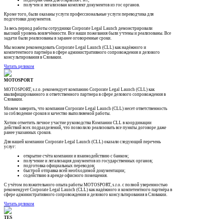
получен и легализован комплект документов из гос органов.
Кроме того, были оказаны услуги профессиональные услуги переводчика для
подготовки документов.
За весь период работы сотрудники Corporate Legal Launch демонстрировали
высокий уровень вовлечённости. Все наши пожелания были учтены и реализованы. Все
задачи были реализованы в заранее оговоренные сроки.
Мы можем рекомендовать Corporate Legal Launch (CLL) как надёжного и
компетентного партнёра в сфере административного сопровождения и делового
консультирования в Словакии.
Читать целиком
MOTOSPORT
MOTOSPORT, s.r.o. рекомендует компанию Corporate Legal Launch (CLL) как
квалифицированного и ответственного партнера в сфере делового сопровождения в
Словакии.
Можем заверить, что компания Согроrate Legal Launch (CLL) несет ответственность
за соблюдение сроков и качество выполняемой работы.
Хотим отметить личное участие руководства Компании CLL в координации
действий всех подразделений, что позволило реализовать все пункты договоре даже
ранее указанных сроков.
Для нашей компании Corporate Legal Launch (CLL) оказали следующий перечень
услуг:
открытие счёта компании и взаимодействию с банком;
получение и легализация документов из государственных органов;
подготовка официальных переводов;
быстрой отправка всей необходимой документации;
содействию в аренде офисного помещения.
С учётом положительного опыта работы MOTOSPORT, s.r.o. с полной уверенностью
рекомендует Corporate Legal Launch (CLL) как надёжного и компетентного партнёра в
сфере административного сопровождения и делового консультирования в Словакии.
Читать целиком
TES