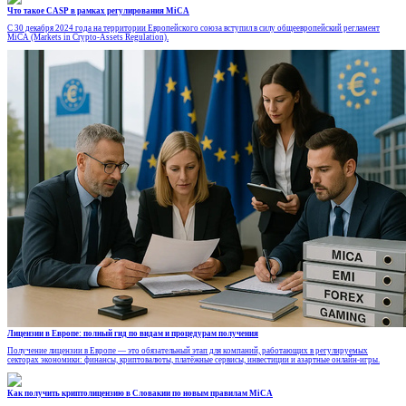
Что такое CASP в рамках регулирования MiCA
С 30 декабря 2024 года на территории Европейского союза вступил в силу общеевропейский регламент
MiCA (Markets in Crypto-Assets Regulation).
Лицензии в Европе: полный гид по видам и процедурам получения
Получение лицензии в Европе — это обязательный этап для компаний, работающих в регулируемых
секторах экономики: финансы, криптовалюты, платёжные сервисы, инвестиции и азартные онлайн-игры.
Как получить криптолицензию в Словакии по новым правилам MiCA