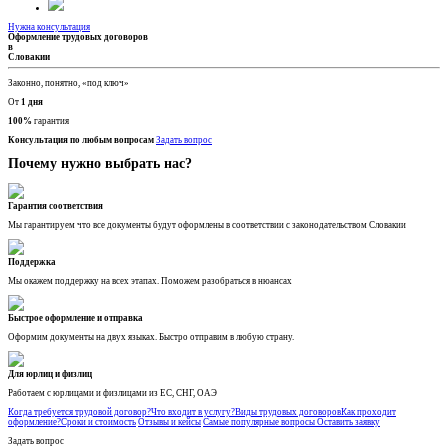
Нужна консультация
Оформление трудовых договоров
в
Словакии
Законно, понятно, «под ключ»
От
1 дня
100%
гарантия
Консультация по любым вопросам
Задать вопрос
Почему нужно выбрать нас?
Гарантия соответствия
Мы гарантируем что все документы будут оформлены в соответствии с законодательством Словакии
Поддержка
Мы окажем поддержку на всех этапах. Поможем разобраться в нюансах
Быстрое оформление и отправка
Оформим документы на двух языках. Быстро отправим в любую страну.
Для юрлиц и физлиц
Работаем с юрлицами и физлицами из ЕС, СНГ, ОАЭ
Когда требуется трудовой договор?
Что входит в услугу?
Виды трудовых договоров
Как проходит
оформление?
Сроки и стоимость
Отзывы и кейсы
Самые популярные вопросы
Оставить заявку
Задать вопрос