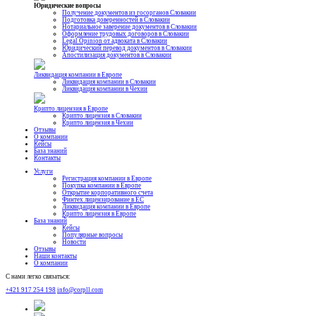
Юридические вопросы
Получение документов из госорганов Словакии
Подготовка доверенностей в Словакии
Нотариальное заверение документов в Словакии
Оформление трудовых договоров в Словакии
Legal Opinion от адвоката в Словакии
Юридический перевод документов в Словакии
Апостилизация документов в Словакии
Ликвидация компании в Европе
Ликвидация компании в Словакии
Ликвидация компании в Чехии
Крипто лицензия в Европе
Крипто лицензия в Словакии
Крипто лицензия в Чехии
Отзывы
О компании
Кейсы
База знаний
Контакты
Услуги
Регистрация компании в Европе
Покупка компании в Европе
Открытие корпоративного счета
Финтех лицензирование в ЕС
Ликвидация компании в Европе
Крипто лицензия в Европе
База знаний
Кейсы
Популярные вопросы
Новости
Отзывы
Наши контакты
О компании
С нами легко связаться:
+421 917 254 198
info@corpll.com