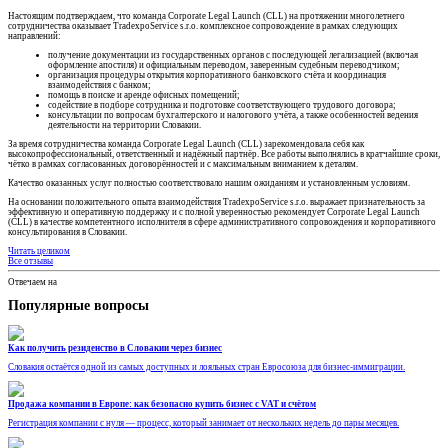
Настоящим подтверждаем, что команда Corporate Legal Launch (CLL) на протяжении многолетнего
сотрудничества оказывает TradexpoService s.r.o. комплексное сопровождение в рамках следующих
направлений:
получение документации из государственных органов с последующей легализацией (включая
оформление апостиля) и официальным переводом, заверенным судебным переводчиком;
организация процедуры открытия корпоративного банковского счёта и координация
взаимодействия с банком;
помощь в поиске и аренде офисных помещений;
содействие в подборе сотрудника и подготовке соответствующего трудового договора;
консультации по вопросам бухгалтерского и налогового учёта, а также особенностей ведения
деятельности на территории Словакии.
За время сотрудничества команда Corporate Legal Launch (CLL) зарекомендовала себя как
высокопрофессиональный, ответственный и надёжный партнёр. Все работы выполнялись в кратчайшие сроки,
чётко в рамках согласованных договорённостей и с максимальным вниманием к деталям.
Качество оказанных услуг полностью соответствовало нашим ожиданиям и установленным условиям.
На основании положительного опыта взаимодействия TradexpoService s.r.o. выражает признательность за
эффективную и оперативную поддержку и с полной уверенностью рекомендует Corporate Legal Launch
(CLL) в качестве компетентного исполнителя в сфере административного сопровождения и корпоративного
консультирования в Словакии.
Читать целиком
Все отзывы
Отвечаем на
Популярные вопросы
Как получить резиденство в Словакии через бизнес
Словакия остаётся одной из самых доступных и лояльных стран Евросоюза для бизнес-иммиграции.
Продажа компании в Европе: как безопасно купить бизнес с VAT и счётом
Регистрация компании с нуля — процесс, который занимает от нескольких недель до пары месяцев.