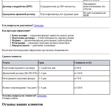
Упрощённое
Договор о подработке (DPP)
Сотрудничество до 300 часов в год
налогообложение, без
отпуска
Не даёт основания для
Гражданско-правовой договор
Услуги фрилансера, без трудовых прав
ВНЖ
Есть вопросы по документам?
Спросить
Как проходит оформление?
Консультация
— определим формат занятости, налоги, риски
Подготовка договора
— учтём обязанности, зарплату, режим
Подпись
— двуязычная версия, регистрация у работодателя
Регистрация
— уведомим страховые органы и налоговую
Передача пакета
— работнику и компании
Возможно дистанционное оформление при наличии доверенности
Сроки и стоимость
Услуга
Срок
Стоимость от (€)
Подготовка трудового договора
1–2 рабочих дня
от 90 €
Двуязычный договор (SK+RU/EN)
2–3 дня
от 150 €
Регистрация в страховых фондах
2–3 дня
от 70 €
Полное сопровождение "под ключ"
2–4 дня
от 250 €
Остались вопросы по стоимости?
Спросить
Отзывы и кейсы
Отзывы наших клиентов