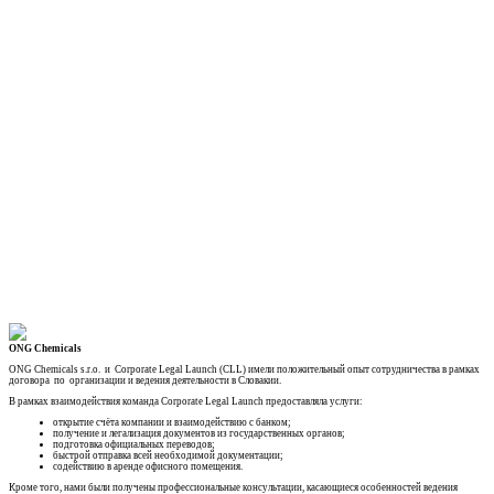
ONG Chemicals
ONG Chemicals s.r.o. и Corporate Legal Launch (CLL) имели положительный опыт сотрудничества в рамках
договора по организации и ведения деятельности в Словакии.
В рамках взаимодействия команда Corporate Legal Launch предоставляла услуги:
открытие счёта компании и взаимодействию с банком;
получение и легализация документов из государственных органов;
подготовка официальных переводов;
быстрой отправка всей необходимой документации;
содействию в аренде офисного помещения.
Кроме того, нами были получены профессиональные консультации, касающиеся особенностей ведения