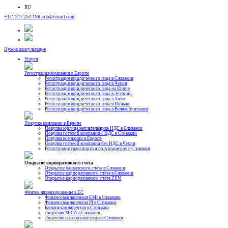
RU
+421 917 254 198
info@corpll.com
Нужна консультация
Услуги
Регистрация компании в Европе
Регистрация юридического лица в Словакии
Регистрация юридического лица в Чехии
Регистрация юридического лица на Кипре
Регистрация юридического лица в Эстонии
Регистрация юридического лица в Литве
Регистрация юридического лица в Польше
Регистрация юридического лица в Великобритании
Покупка компании в Европе
Покупка юрлица неплательщика НДС в Словакии
Покупка готовой компании с НДС в Словакии
Покупка компании в Европе
Покупка готовой компании без НДС в Чехии
Регистрация транспорта и полуприцепов в Словакии
Открытие корпоративного счета
Открытие банковского счёта в Словакии
Открытие корпоративного счёта в Словакии
Открытие корпоративного счёта ZEN
Финтех лицензирование в ЕС
Финансовая лицензия EMI в Словакии
Финансовая лицензия PI в Словакии
Банковская лицензия в Словакии
Лицензия MiCA в Словакии
Лицензия на азартные игры в Словакии