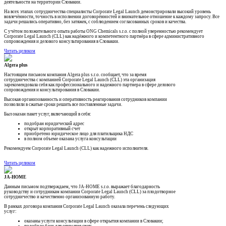
деятельности на территории Словакии.
На всех этапах сотрудничества специалисты Corporate Legal Launch демонстрировали высокий уровень
вовлечённости, точность в исполнении договорённостей и внимательное отношение к каждому запросу. Все
задачи решались оперативно, без затяжек, с соблюдением согласованных сроков и качества.
С учётом положительного опыта работы ONG Chemicals s.r.o. с полной уверенностью рекомендует
Corporate Legal Launch (CLL) как надёжного и компетентного партнёра в сфере административного
сопровождения и делового консультирования в Словакии.
Читать целиком
Algera plus
Настоящим письмом компания Algera plus s.r.o. сообщает, что за время
сотрудничества с компанией Corporate Legal Launch (CLL) эта организация
зарекомендовала себя как профессионального и надежного партнера в сфере делового
сопровождения и консультирования в Словакии.
Высокая организованность и оперативность реагирования сотрудников компании
позволили в сжатые сроки решить все поставленные задачи.
Был оказан пакет услуг, включающий в себя:
подобран юридический адрес
открыт корпоративный счет
приобретено юридическое лицо для платильщика НДС
в полном объеме оказана услуга консультации
Рекомендуем Corporate Legal Launch (CLL) как надежного исполнителя.
Читать целиком
JA-HOME
Данным письмом подтверждаем, что JA-HOME s.r.o. выражает благодарность
руководству и сотрудникам компании Corporate Legal Launch (CLL) за плодотворное
сотрудничество и качественно организованную работу.
В рамках договора компания Corporate Legal Launch оказала перечень следующих
услуг:
оказаны услуги консультации в сфере открытия компании в Словакии;
подобран банк для открытия счет;