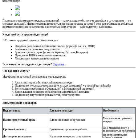
в мессенджере
Правильное оформление трудовых отношений — ключ к защите бизнеса от штрафов, а сотрудников — от
спорных ситуаций. Мы поможем подготовить и зарегистрировать трудовой договор в Словакии, соблюдая
нормы местного законодательства и интересы обеих сторон — работодателя и работника.
Когда требуется трудовой договор?
В Словакии трудовой договор обязателен для:
Наёмных работников в компаниях любой формы (s.r.o., a.s., ФОП)
Временных и сезонных сотрудников
Граждан третьих стран (включая Украину, Россию, Беларусь)
Продления ВНЖ на основании занятости
Легализации занятости иностранцев
Есть вопросы по трудовому договору?
Спросить
Что входит в услугу?
Мы оформим трудовой договор под ключ, включая:
Анализ позиции, обязанностей и режима труда
Подготовку текста договора на двух языках (словацкий + русский/английский)
Регистрацию работника в Социальной и Медицинской страховой
Консультации по налогообложению и минимальной зарплате
Подготовку внутренних регламентов, если требуется
Виды трудовых договоров
Вид договора
Для кого подходит
Особенности
Максимальная правовая
На неопределённый срок
Для постоянных сотрудников
защита
До 6 месяцев в году, с
Срочный договор
Временные, проектные работы
возможностью продления
Пропорциональные
Договор на полставки
Частичная занятость, совмещение
налоги и отпуск