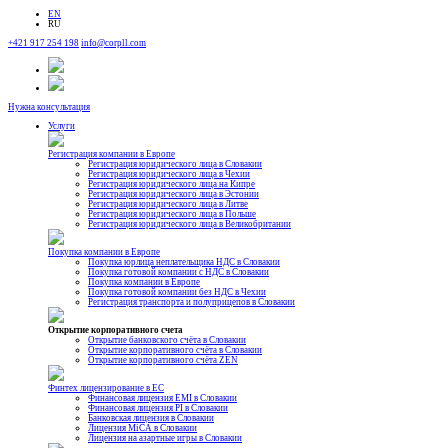
EN
RU
+421 917 254 198
info@corpll.com
Нужна консультация
Услуги
Регистрация компании в Европе
Регистрация юридического лица в Словакии
Регистрация юридического лица в Чехии
Регистрация юридического лица на Кипре
Регистрация юридического лица в Эстонии
Регистрация юридического лица в Литве
Регистрация юридического лица в Польше
Регистрация юридического лица в Великобритании
Покупка компании в Европе
Покупка юрлица неплательщика НДС в Словакии
Покупка готовой компании с НДС в Словакии
Покупка компании в Европе
Покупка готовой компании без НДС в Чехии
Регистрация транспорта и полуприцепов в Словакии
Открытие корпоративного счета
Открытие банковского счёта в Словакии
Открытие корпоративного счёта в Словакии
Открытие корпоративного счёта ZEN
Финтех лицензирование в ЕС
Финансовая лицензия EMI в Словакии
Финансовая лицензия PI в Словакии
Банковская лицензия в Словакии
Лицензия MiCA в Словакии
Лицензия на азартные игры в Словакии