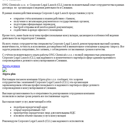
ONG Chemicals s.r.o. и Corporate Legal Launch (CLL) имели положительный опыт сотрудничества в рамках
договора по организации и ведения деятельности в Словакии.
В рамках взаимодействия команда Corporate Legal Launch предоставляла услуги:
открытие счёта компании и взаимодействию с банком;
получение и легализация документов из государственных органов;
подготовка официальных переводов;
быстрой отправка всей необходимой документации;
содействию в аренде офисного помещения.
Кроме того, нами были получены профессиональные консультации, касающиеся особенностей ведения
деятельности на территории Словакии.
На всех этапах сотрудничества специалисты Corporate Legal Launch демонстрировали высокий уровень
вовлечённости, точность в исполнении договорённостей и внимательное отношение к каждому запросу. Все
задачи решались оперативно, без затяжек, с соблюдением согласованных сроков и качества.
С учётом положительного опыта работы ONG Chemicals s.r.o. с полной уверенностью рекомендует
Corporate Legal Launch (CLL) как надёжного и компетентного партнёра в сфере административного
сопровождения и делового консультирования в Словакии.
Читать целиком
Algera plus
Настоящим письмом компания Algera plus s.r.o. сообщает, что за время
сотрудничества с компанией Corporate Legal Launch (CLL) эта организация
зарекомендовала себя как профессионального и надежного партнера в сфере делового
сопровождения и консультирования в Словакии.
Высокая организованность и оперативность реагирования сотрудников компании
позволили в сжатые сроки решить все поставленные задачи.
Был оказан пакет услуг, включающий в себя:
подобран юридический адрес
открыт корпоративный счет
приобретено юридическое лицо для платильщика НДС
в полном объеме оказана услуга консультации
Рекомендуем Corporate Legal Launch (CLL) как надежного исполнителя.