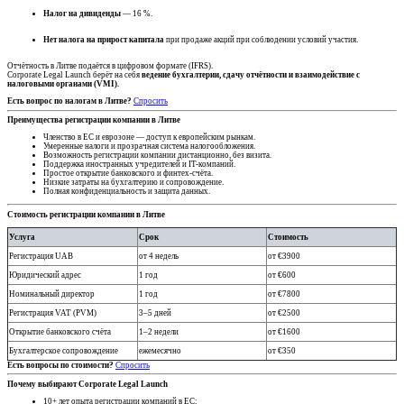
Налог на дивиденды
— 16 %.
Нет налога на прирост капитала
при продаже акций при соблюдении условий участия.
Отчётность в Литве подаётся в цифровом формате (IFRS).
Corporate Legal Launch берёт на себя
ведение бухгалтерии, сдачу отчётности и взаимодействие с
налоговыми органами (VMI).
Есть вопрос по налогам в Литве?
Спросить
Преимущества регистрации компании в Литве
Членство в ЕС и еврозоне — доступ к европейским рынкам.
Умеренные налоги и прозрачная система налогообложения.
Возможность регистрации компании дистанционно, без визита.
Поддержка иностранных учредителей и IT-компаний.
Простое открытие банковского и финтех-счёта.
Низкие затраты на бухгалтерию и сопровождение.
Полная конфиденциальность и защита данных.
Стоимость регистрации компании в Литве
Услуга
Срок
Стоимость
Регистрация UAB
от 4 недель
от €3900
Юридический адрес
1 год
от €600
Номинальный директор
1 год
от €7800
Регистрация VAT (PVM)
3–5 дней
от €2500
Открытие банковского счёта
1–2 недели
от €1600
Бухгалтерское сопровождение
ежемесячно
от €350
Есть вопросы по стоимости?
Спросить
Почему выбирают Corporate Legal Launch
10+ лет опыта регистрации компаний в ЕС;