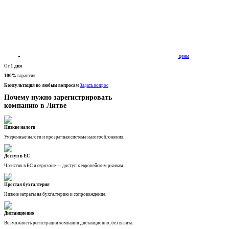
цены
От
1 дня
100%
гарантия
Консультация по любым вопросам
Задать вопрос
Почему нужно зарегистрировать
компанию в Литве
Низкие налоги
Умеренные налоги и прозрачная система налогообложения.
Доступ в ЕС
Членство в ЕС и еврозоне — доступ к европейским рынкам.
Простая бухгалтерия
Низкие затраты на бухгалтерию и сопровождение.
Дистанционно
Возможность регистрации компании дистанционно, без визита.