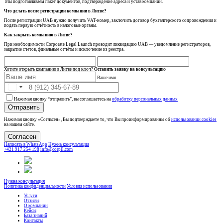
Мы подготавливаем пакет документов, подтверждение адреса и устав компании.
Что делать после регистрации компании в Литве?
После регистрации UAB нужно получить VAT-номер, заключить договор бухгалтерского сопровождения и
подать первую отчётность в налоговые органы.
Как закрыть компанию в Литве?
При необходимости Corporate Legal Launch проводит ликвидацию UAB — уведомление регистраторов,
закрытие счетов, финальные отчёты и исключение из реестра.
Хотите открыть компанию в Литве под ключ?
Оставить заявку на консультацию
Ваше имя
Нажимая кнопку “отправить”, вы соглашаетесь на
обработку персональных данных
Отправить
Нажимая кнопку «Согласен», Вы подтверждаете то, что Вы проинформированны об
использовании cookies
на нашем сайте.
Согласен
Написать в WhatsApp
Нужна консультация
+421 917 254 198
info@corpll.com
Нужна консультация
Политика конфиденциальности
Условия использования
Услуги
Отзывы
О компании
Кейсы
База знаний
Контакты