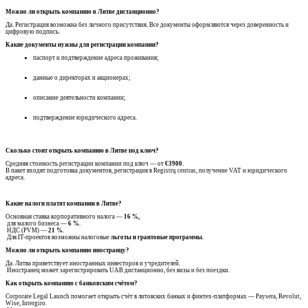
Можно ли открыть компанию в Литве дистанционно?
Да. Регистрация возможна без личного присутствия. Все документы оформляются через доверенность и
цифровую подпись.
Какие документы нужны для регистрации компании?
паспорт и подтверждение адреса проживания;
данные о директорах и акционерах;
описание деятельности компании;
подтверждение юридического адреса.
Сколько стоит открыть компанию в Литве под ключ?
Средняя стоимость регистрации компании под ключ — от
€3900.
В пакет входят подготовка документов, регистрация в Registrų centras, получение VAT и юридического
адреса.
Какие налоги платят компании в Литве?
Основная ставка корпоративного налога —
16 %,
для малого бизнеса —
6 %.
НДС (PVM) —
21 %.
Для IT-проектов возможны налоговые
льготы и грантовые программы.
Можно ли открыть компанию иностранцу?
Да. Литва приветствует иностранных инвесторов и учредителей.
Иностранец может зарегистрировать UAB дистанционно, без визы и без поездки.
Как открыть компанию с банковским счётом?
Corporate Legal Launch помогает открыть счёт в литовских банках и финтех-платформах — Paysera, Revolut,
Wise, Intergiro.