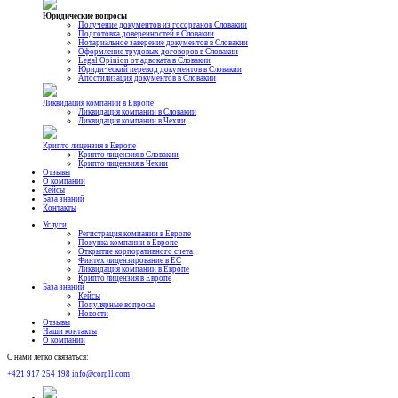
Юридические вопросы
Получение документов из госорганов Словакии
Подготовка доверенностей в Словакии
Нотариальное заверение документов в Словакии
Оформление трудовых договоров в Словакии
Legal Opinion от адвоката в Словакии
Юридический перевод документов в Словакии
Апостилизация документов в Словакии
Ликвидация компании в Европе
Ликвидация компании в Словакии
Ликвидация компании в Чехии
Крипто лицензия в Европе
Крипто лицензия в Словакии
Крипто лицензия в Чехии
Отзывы
О компании
Кейсы
База знаний
Контакты
Услуги
Регистрация компании в Европе
Покупка компании в Европе
Открытие корпоративного счета
Финтех лицензирование в ЕС
Ликвидация компании в Европе
Крипто лицензия в Европе
База знаний
Кейсы
Популярные вопросы
Новости
Отзывы
Наши контакты
О компании
С нами легко связаться:
+421 917 254 198
info@corpll.com