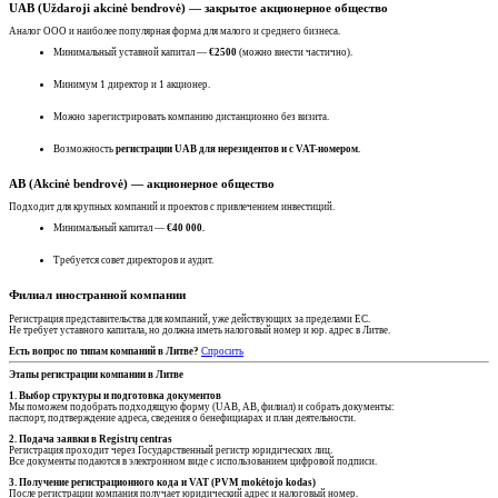
UAB (Uždaroji akcinė bendrovė) — закрытое акционерное общество
Аналог ООО и наиболее популярная форма для малого и среднего бизнеса.
Минимальный уставной капитал —
€2500
(можно внести частично).
Минимум 1 директор и 1 акционер.
Можно зарегистрировать компанию дистанционно без визита.
Возможность
регистрации UAB для нерезидентов и с VAT-номером.
AB (Akcinė bendrovė) — акционерное общество
Подходит для крупных компаний и проектов с привлечением инвестиций.
Минимальный капитал —
€40 000.
Требуется совет директоров и аудит.
Филиал иностранной компании
Регистрация представительства для компаний, уже действующих за пределами ЕС.
Не требует уставного капитала, но должна иметь налоговый номер и юр. адрес в Литве.
Есть вопрос по типам компаний в Литве?
Спросить
Этапы регистрации компании в Литве
1. Выбор структуры и подготовка документов
Мы поможем подобрать подходящую форму (UAB, AB, филиал) и собрать документы:
паспорт, подтверждение адреса, сведения о бенефициарах и план деятельности.
2. Подача заявки в Registrų centras
Регистрация проходит через Государственный регистр юридических лиц.
Все документы подаются в электронном виде с использованием цифровой подписи.
3. Получение регистрационного кода и VAT (PVM mokėtojo kodas)
После регистрации компания получает юридический адрес и налоговый номер.