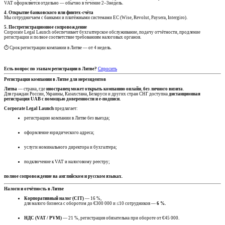
VAT оформляется отдельно — обычно в течение 2–3недель.
4. Открытие банковского или финтех-счёта
Мы сотрудничаем с банками и платёжными системами ЕС (Wise, Revolut, Paysera, Intergiro).
5. Пострегистрационное сопровождение
Corporate Legal Launch обеспечивает бухгалтерское обслуживание, подачу отчётности, продление
регистрации и полное соответствие требованиям налоговых органов.
⏱ Срок регистрации компании в Литве — от 4 недель.
Есть вопрос по этапам регистрации в Литве?
Спросить
Регистрация компании в Литве для нерезидентов
Литва
— страна, где
иностранец может открыть компанию онлайн
,
без личного визита
.
Для граждан России, Украины, Казахстана, Беларуси и других стран СНГ доступна
дистанционная
регистрация UAB с помощью доверенности и e-подписи.
Corporate Legal Launch
предлагает:
регистрацию компании в Литве без выезда;
оформление юридического адреса;
услуги номинального директора и бухгалтера;
подключение к VAT и налоговому реестру;
полное сопровождение на английском и русском языках.
Налоги и отчётность в Литве
Корпоративный налог (CIT)
— 16 %,
для малого бизнеса с оборотом до €300 000 и ≤10 сотрудников —
6 %.
НДС (VAT / PVM)
— 21 %, регистрация обязательна при обороте от €45 000.