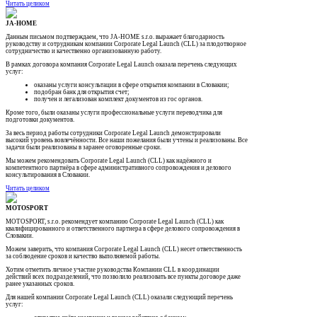
Читать целиком
JA-HOME
Данным письмом подтверждаем, что JA-HOME s.r.o. выражает благодарность
руководству и сотрудникам компании Corporate Legal Launch (CLL) за плодотворное
сотрудничество и качественно организованную работу.
В рамках договора компания Corporate Legal Launch оказала перечень следующих
услуг:
оказаны услуги консультации в сфере открытия компании в Словакии;
подобран банк для открытия счет;
получен и легализован комплект документов из гос органов.
Кроме того, были оказаны услуги профессиональные услуги переводчика для
подготовки документов.
За весь период работы сотрудники Corporate Legal Launch демонстрировали
высокий уровень вовлечённости. Все наши пожелания были учтены и реализованы. Все
задачи были реализованы в заранее оговоренные сроки.
Мы можем рекомендовать Corporate Legal Launch (CLL) как надёжного и
компетентного партнёра в сфере административного сопровождения и делового
консультирования в Словакии.
Читать целиком
MOTOSPORT
MOTOSPORT, s.r.o. рекомендует компанию Corporate Legal Launch (CLL) как
квалифицированного и ответственного партнера в сфере делового сопровождения в
Словакии.
Можем заверить, что компания Согроrate Legal Launch (CLL) несет ответственность
за соблюдение сроков и качество выполняемой работы.
Хотим отметить личное участие руководства Компании CLL в координации
действий всех подразделений, что позволило реализовать все пункты договоре даже
ранее указанных сроков.
Для нашей компании Corporate Legal Launch (CLL) оказали следующий перечень
услуг: