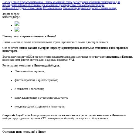
Почему стоит открыть компанию…
Типы компаний
Этапы регистрации компании
Регистрация для
нерезидентов
Налогообложение для компаний
Преимущества
Стоимость регистрации
компании
Сотрудничество с нами
Отзывы и кейсы
Самые популярные вопросы
Оставить заявку
Задать вопрос
в мессенджере
Почему стоит открыть компанию в Литве?
Литва
— одна из самых привлекательных стран Европейского союза для старта бизнеса.
Она сочетает
низкие налоги, быструю цифровую регистрацию и лояльное отношение к иностранным
инвесторам.
Благодаря членству в ЕС и еврозоне литовская компания автоматически получает
доступ к рынкам Европы
,
возможностям финтех-интеграции и единым правилам
VAT
.
Регистрация компании в Литве подойдёт для:
IT-компаний и стартапов;
финтех-проектов и криптосервисов;
e-commerce и логистики;
консультационных и аутсорсинговых услуг;
международных холдингов и инвесторов.
Corporate Legal Launch
сопровождает клиентов
на всех этапах регистрации компании в Литве
— от
выбора структуры и получения VAT до открытия счёта и бухгалтерского обслуживания.
Основные типы компаний в Литве