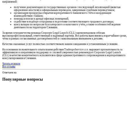
направлений:
получение документации из государственных органов с последующей легализацией (включая
оформление апостиля) и официальным переводом, заверенным судебным переводчиком;
организация процедуры открытия корпоративного банковского счёта и координация
взаимодействия с банком;
помощь в поиске и аренде офисных помещений;
содействие в подборе сотрудника и подготовке соответствующего трудового договора;
консультации по вопросам бухгалтерского и налогового учёта, а также особенностей ведения
деятельности на территории Словакии.
За время сотрудничества команда Corporate Legal Launch (CLL) зарекомендовала себя как
высокопрофессиональный, ответственный и надёжный партнёр. Все работы выполнялись в кратчайшие сроки,
чётко в рамках согласованных договорённостей и с максимальным вниманием к деталям.
Качество оказанных услуг полностью соответствовало нашим ожиданиям и установленным условиям.
На основании положительного опыта взаимодействия TradexpoService s.r.o. выражает признательность за
эффективную и оперативную поддержку и с полной уверенностью рекомендует Corporate Legal Launch
(CLL) в качестве компетентного исполнителя в сфере административного сопровождения и корпоративного
консультирования в Словакии.
Читать целиком
Все отзывы
Отвечаем на
Популярные вопросы