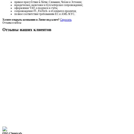
прямое присутствие в Литве, Словакии, Чехии и Эстонии;
юридическое, налоговое и бухгалтерское сопровождение;
оформление VAT, e-подписи и счёта;
сопровождение IT-, FinTech- и eCommerce-проектов;
полное соответствие требованиям ЕС и AML/KYC.
Хотите открыть компанию в Литве под ключ?
Спросить
Отзывы и кейсы
Отзывы наших клиентов
ONG Chemicals