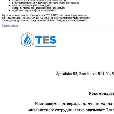
открытие счёта компании и взаимодействию с банком;
получение и легализация документов из государственных органов;
подготовка официальных переводов;
быстрой отправка всей необходимой документации;
содействию в аренде офисного помещения.
С учётом положительного опыта работы MOTOSPORT, s.r.o. с полной уверенностью
рекомендует Corporate Legal Launch (CLL) как надёжного и компетентного партнёра в
сфере административного сопровождения и делового консультирования в Словакии.
Читать целиком