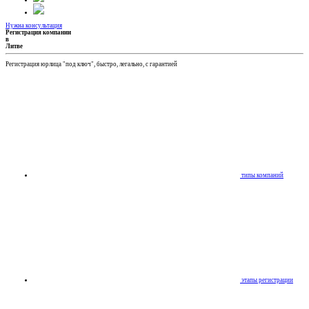
Нужна консультация
Регистрация компании
в
Литве
Регистрация юрлица "под ключ", быстро, легально, с гарантией
типы компаний
этапы регистрации