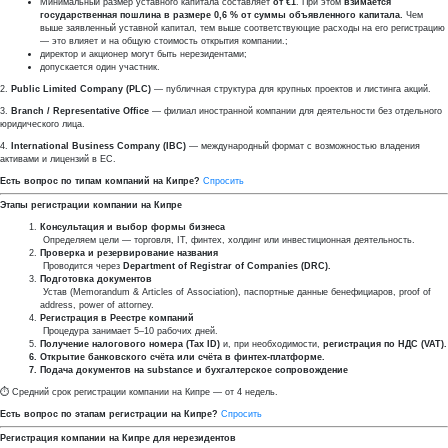
Минимальный размер уставного капитала составляет
от €1
. При этом
взимается
государственная пошлина в размере 0,6 % от суммы объявленного капитала.
Чем
выше заявленный уставной капитал, тем выше соответствующие расходы на его регистрацию
— это влияет и на общую стоимость открытия компании.;
директор и акционер могут быть нерезидентами;
допускается один участник.
2.
Public Limited Company (PLC)
— публичная структура для крупных проектов и листинга акций.
3.
Branch / Representative Office
— филиал иностранной компании для деятельности без отдельного
юридического лица.
4.
International Business Company (IBC)
— международный формат с возможностью владения
активами и лицензий в ЕС.
Есть вопрос по типам компаний на Кипре?
Спросить
Этапы регистрации компании на Кипре
Консультация и выбор формы бизнеса
Определяем цели — торговля, IT, финтех, холдинг или инвестиционная деятельность.
Проверка и резервирование названия
Проводится через
Department of Registrar of Companies (DRC).
Подготовка документов
Устав (Memorandum & Articles of Association), паспортные данные бенефициаров, proof of
address, power of attorney.
Регистрация в Реестре компаний
Процедура занимает 5–10 рабочих дней.
Получение налогового номера (Tax ID)
и, при необходимости,
регистрация по НДС (VAT).
Открытие банковского счёта или счёта в финтех-платформе.
Подача документов на substance и бухгалтерское сопровождение
⏱ Средний срок регистрации компании на Кипре — от 4 недель.
Есть вопрос по этапам регистрации на Кипре?
Спросить
Регистрация компании на Кипре для нерезидентов