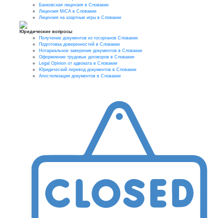
Банковская лицензия в Словакии
Лицензия MiCA в Словакии
Лицензия на азартные игры в Словакии
Юридические вопросы
Получение документов из госорганов Словакии
Подготовка доверенностей в Словакии
Нотариальное заверение документов в Словакии
Оформление трудовых договоров в Словакии
Legal Opinion от адвоката в Словакии
Юридический перевод документов в Словакии
Апостилизация документов в Словакии