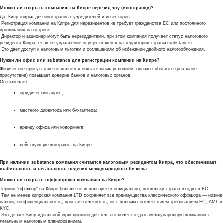
Можно ли открыть компанию на Кипре нерезиденту (иностранцу)?
Да, Кипр открыт для иностранных учредителей и инвесторов.
Регистрация компании на Кипре для нерезидентов не требует гражданства ЕС или постоянного
проживания на острове.
Директор и акционер могут быть нерезидентами, при этом компания получает статус налогового
резидента Кипра, если её управление осуществляется на территории страны (substance).
Это даёт доступ к налоговым льготам и соглашениям об избежании двойного налогообложения.
Нужен ли офис или substance для регистрации компании на Кипре?
Физическое присутствие не является обязательным условием, однако substance (реальное
присутствие) повышает доверие банков и налоговых органов.
Он включает:
юридический адрес;
местного директора или бухгалтера;
аренду офиса или коворкинга;
действующие контракты на Кипре.
При наличии substance компания считается налоговым резидентом Кипра, что обеспечивает
стабильность и легальность ведения международного бизнеса.
Можно ли открыть оффшорную компанию на Кипре?
Термин “оффшор” на Кипре больше не используется официально, поскольку страна входит в ЕС.
Тем не менее кипрская компания LTD сохраняет все преимущества классического оффшора — низкие
налоги, конфиденциальность, простая отчётность, но с полным соответствием требованиям ЕС, AML и
KYC.
Это делает Кипр идеальной юрисдикцией для тех, кто хочет создать международную компанию с
легальным налоговым планированием.