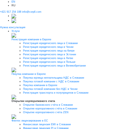
EN
RU
+421 917 254 198
info@corpll.com
Нужна консультация
Услуги
Регистрация компании в Европе
Регистрация юридического лица в Словакии
Регистрация юридического лица в Чехии
Регистрация юридического лица на Кипре
Регистрация юридического лица в Эстонии
Регистрация юридического лица в Литве
Регистрация юридического лица в Польше
Регистрация юридического лица в Великобритании
Покупка компании в Европе
Покупка юрлица неплательщика НДС в Словакии
Покупка готовой компании с НДС в Словакии
Покупка компании в Европе
Покупка готовой компании без НДС в Чехии
Регистрация транспорта и полуприцепов в Словакии
Открытие корпоративного счета
Открытие банковского счёта в Словакии
Открытие корпоративного счёта в Словакии
Открытие корпоративного счёта ZEN
Финтех лицензирование в ЕС
Финансовая лицензия EMI в Словакии
Финансовая лицензия PI в Словакии