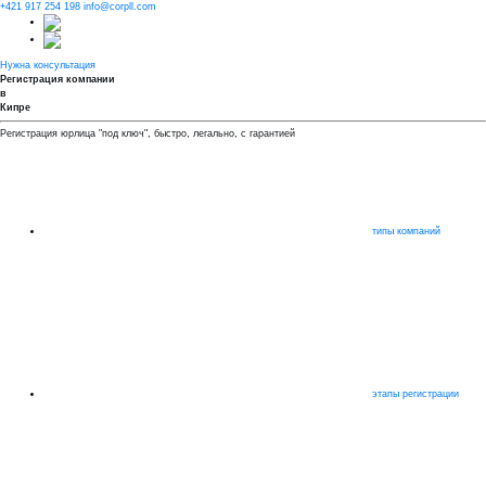
+421 917 254 198
info@corpll.com
Нужна консультация
Регистрация компании
в
Кипре
Регистрация юрлица "под ключ", быстро, легально, с гарантией
типы компаний
этапы регистрации