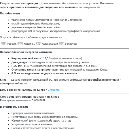
Кипр
позволяет
иностранцам
открыть компанию без физического присутствия. Вы можете
зарегистрировать компанию дистанционно или онлайн
— по доверенности.
Мы обеспечим:
удалённую подачу документов в Registrar of Companies;
онлайн-идентификацию бенефициаров;
удалённое открытие банковского счёта;
регистрацию VAT и получение электронного сертификата инкорпорации.
Услуга особенно востребована среди клиентов из:
🇷🇺 России, 🇺🇦 Украины, 🇰🇿 Казахстана и 🇧🇾 Беларуси.
Налогообложение кипрской компании
Корпоративный налог:
12,5 % (фиксированная ставка).
Дивиденды:
освобождены от налога при выполнении условий.
НДС (VAT):
19 % (обязательная регистрация при обороте > €15 600).
Отсутствие налога на прирост капитала
для операций за пределами Кипра.
0 % на наследование, подарки
и
вывоз капитала.
Кипр
— одна из немногих юрисдикций ЕС, где реально совмещаются
европейская репутация
и
офшорная гибкость.
Есть вопрос по налогам на Кипре?
Спросить
Стоимость регистрации компании на Кипре
Регистрация компании — 5 000 EUR
В стоимость входят:
Проверка наименования компании.
Регистрационные сборы и государственные пошлины.
Юридический (регистрационный) адрес на 1 год.
Услуги местного агента компании.
Подача статистического отчета в реестр компаний.