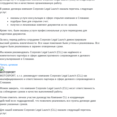
сотрудничество и качественно организованную работу.
В рамках договора компания Corporate Legal Launch оказала перечень следующих
услуг:
оказаны услуги консультации в сфере открытия компании в Словакии;
подобран банк для открытия счет;
получен и легализован комплект документов из гос органов.
Кроме того, были оказаны услуги профессиональные услуги переводчика для
подготовки документов.
За весь период работы сотрудники Corporate Legal Launch демонстрировали
высокий уровень вовлечённости. Все наши пожелания были учтены и реализованы. Все
задачи были реализованы в заранее оговоренные сроки.
Мы можем рекомендовать Corporate Legal Launch (CLL) как надёжного и
компетентного партнёра в сфере административного сопровождения и делового
консультирования в Словакии.
Читать целиком
MOTOSPORT
MOTOSPORT, s.r.o. рекомендует компанию Corporate Legal Launch (CLL) как
квалифицированного и ответственного партнера в сфере делового сопровождения в
Словакии.
Можем заверить, что компания Согроrate Legal Launch (CLL) несет ответственность
за соблюдение сроков и качество выполняемой работы.
Хотим отметить личное участие руководства Компании CLL в координации
действий всех подразделений, что позволило реализовать все пункты договоре даже
ранее указанных сроков.
Для нашей компании Corporate Legal Launch (CLL) оказали следующий перечень
услуг: