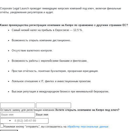
Corporate Legal Launch проводит ликвидацию кипрских компаний под ключ, включая финальные
отчёты, уведомления регуляторов и аудит.
Какие преимущества регистрации компании на Кипре по сравнению с другими странами ЕС?
Самый низкий налог на прибыль в Евросоюзе — 12,5 %.
Возможность открыть компанию дистанционно.
Отсутствие валютного контроля.
Возможность работы с европейскими банками и финтехами.
Простая отчётность, понятная бухгалтерия, прозрачная юрисдикция.
Лояльное отношение к IT, финтех и инвестиционным проектам.
Высокая репутация в международном бизнесе при минимальной бюрократии.
Оставьте заявку для регистрации компании
Хотите открыть компанию на Кипре под ключ?
Ваше имя
Нажимая кнопку “отправить”, вы соглашаетесь на
обработку персональных данных