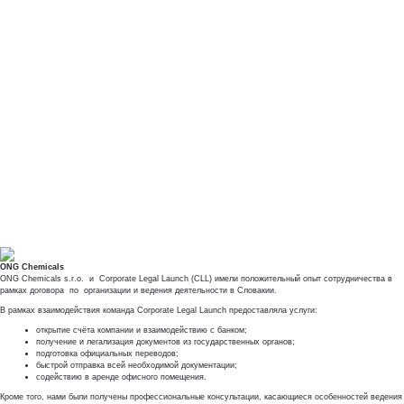
ONG Chemicals
ONG Chemicals s.r.o. и Corporate Legal Launch (CLL) имели положительный опыт сотрудничества в
рамках договора по организации и ведения деятельности в Словакии.
В рамках взаимодействия команда Corporate Legal Launch предоставляла услуги:
открытие счёта компании и взаимодействию с банком;
получение и легализация документов из государственных органов;
подготовка официальных переводов;
быстрой отправка всей необходимой документации;
содействию в аренде офисного помещения.
Кроме того, нами были получены профессиональные консультации, касающиеся особенностей ведения