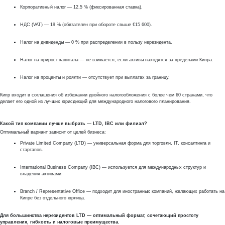
Корпоративный налог — 12,5 % (фиксированная ставка).
НДС (VAT) — 19 % (обязателен при обороте свыше €15 600).
Налог на дивиденды — 0 % при распределении в пользу нерезидента.
Налог на прирост капитала — не взимается, если активы находятся за пределами Кипра.
Налог на проценты и роялти — отсутствует при выплатах за границу.
Кипр входит в соглашения об избежании двойного налогообложения с более чем 60 странами, что
делает его одной из лучших юрисдикций для международного налогового планирования.
Какой тип компании лучше выбрать — LTD, IBC или филиал?
Оптимальный вариант зависит от целей бизнеса:
Private Limited Company (LTD) — универсальная форма для торговли, IT, консалтинга и
стартапов.
International Business Company (IBC) — используется для международных структур и
владения активами.
Branch / Representative Office — подходит для иностранных компаний, желающих работать на
Кипре без отдельного юрлица.
Для большинства нерезидентов LTD — оптимальный формат, сочетающий простоту
управления, гибкость и налоговые преимущества.