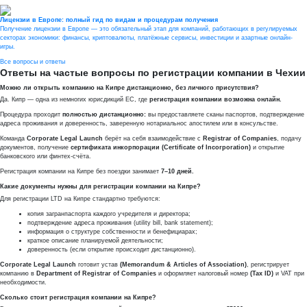
Лицензии в Европе: полный гид по видам и процедурам получения
Получение лицензии в Европе — это обязательный этап для компаний, работающих в регулируемых
секторах экономики: финансы, криптовалюты, платёжные сервисы, инвестиции и азартные онлайн-
игры.
Все вопросы и ответы
Ответы на частые вопросы по регистрации компании в Чехии
Можно ли открыть компанию на Кипре дистанционно, без личного присутствия?
Да. Кипр — одна из немногих юрисдикций ЕС, где
регистрация компании возможна онлайн.
Процедура проходит
полностью дистанционно:
вы предоставляете сканы паспортов, подтверждение
адреса проживания и доверенность, заверенную нотариальнос апостилем или в консульстве.
Команда
Corporate Legal Launch
берёт на себя взаимодействие с
Registrar of Companies
, подачу
документов, получение
сертификата инкорпорации (Certificate of Incorporation)
и открытие
банковского или финтех-счёта.
Регистрация компании на Кипре без поездки занимает
7–10 дней.
Какие документы нужны для регистрации компании на Кипре?
Для регистрации LTD на Кипре стандартно требуются:
копия загранпаспорта каждого учредителя и директора;
подтверждение адреса проживания (utility bill, bank statement);
информация о структуре собственности и бенефициарах;
краткое описание планируемой деятельности;
доверенность (если открытие происходит дистанционно).
Corporate Legal Launch
готовит устав
(Memorandum & Articles of Association)
, регистрирует
компанию в
Department of Registrar of Companies
и оформляет налоговый номер
(Tax ID)
и VAT при
необходимости.
Сколько стоит регистрация компании на Кипре?