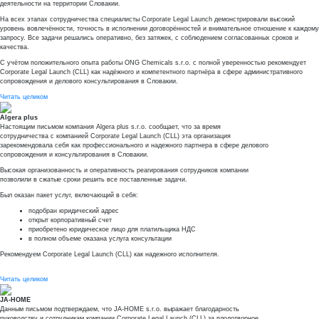
деятельности на территории Словакии.
На всех этапах сотрудничества специалисты Corporate Legal Launch демонстрировали высокий
уровень вовлечённости, точность в исполнении договорённостей и внимательное отношение к каждому
запросу. Все задачи решались оперативно, без затяжек, с соблюдением согласованных сроков и
качества.
С учётом положительного опыта работы ONG Chemicals s.r.o. с полной уверенностью рекомендует
Corporate Legal Launch (CLL) как надёжного и компетентного партнёра в сфере административного
сопровождения и делового консультирования в Словакии.
Читать целиком
Algera plus
Настоящим письмом компания Algera plus s.r.o. сообщает, что за время
сотрудничества с компанией Corporate Legal Launch (CLL) эта организация
зарекомендовала себя как профессионального и надежного партнера в сфере делового
сопровождения и консультирования в Словакии.
Высокая организованность и оперативность реагирования сотрудников компании
позволили в сжатые сроки решить все поставленные задачи.
Был оказан пакет услуг, включающий в себя:
подобран юридический адрес
открыт корпоративный счет
приобретено юридическое лицо для платильщика НДС
в полном объеме оказана услуга консультации
Рекомендуем Corporate Legal Launch (CLL) как надежного исполнителя.
Читать целиком
JA-HOME
Данным письмом подтверждаем, что JA-HOME s.r.o. выражает благодарность
руководству и сотрудникам компании Corporate Legal Launch (CLL) за плодотворное