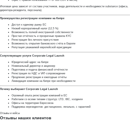
Итоговая цена зависит от состава участников, вида деятельности и необходимости substance (офиса,
директора-резидента, персонала).
Преимущества регистрации компании на Кипре
Доступ к единому рынку ЕС
Низкий корпоративный налог (12,5 %)
Возможность полной иностранной собственности
Простая отчётность и прозрачные правила KYC
Регистрация без личного присутствия
Возможность открытия банковского счёта в Европе
Репутация уважаемой европейской юрисдикции
Сопутствующие услуги Corporate Legal Launch
Юридический адрес на Кипре
Номинальный директор и акционер
Подготовка и подача финансовой отчётности
Регистрация по НДС и VAT-сопровождение
Продление регистрации и ежегодные отчёты
Ликвидация компании на Кипре при необходимости
Почему выбирают Corporate Legal Launch
Огромный опыта регистрации компаний в ЕС
Работаем со всеми типами структур: LTD, IBC, холдинги
Офисы на территории Евросоюза
Поддержка нерезидентов: дистанционно, легально, с гарантией
Отзывы и кейсы
Отзывы наших клиентов