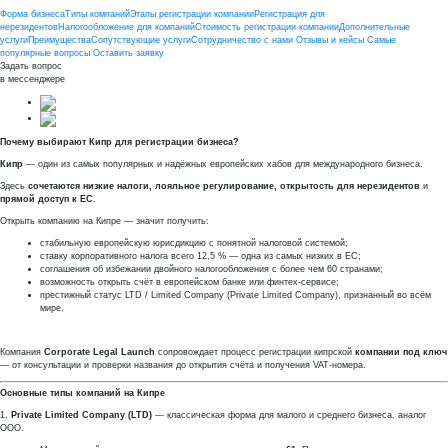
Форма бизнеса
Типы компаний
Этапы регистрации компании
Регистрация для
нерезидентов
Налогообложение для компаний
Стоимость регистрации компании
Дополнительные
услуги
Преимущества
Сопутствующие услуги
Сотрудничество с нами
Отзывы и кейсы
Самые
популярные вопросы
Оставить заявку
Задать вопрос
в мессенджере
Почему выбирают Кипр для регистрации бизнеса?
Кипр
— один из самых популярных и надёжных европейских хабов для международного бизнеса.
Здесь
сочетаются низкие налоги, лояльное регулирование, открытость для нерезидентов
и
прямой доступ к ЕС
.
Открыть компанию на Кипре — значит получить:
стабильную европейскую юрисдикцию с понятной налоговой системой;
ставку корпоративного налога всего 12,5 % — одна из самых низких в ЕС;
соглашения об избежании двойного налогообложения с более чем 60 странами;
возможность открыть счёт в европейском банке или финтех-сервисе;
престижный статус LTD / Limited Company (Private Limited Company), признанный во всём
мире.
Компания
Corporate Legal Launch
сопровождает процесс регистрации кипрской
компании под ключ
— от консультации и проверки названия до открытия счёта и получения VAT-номера.
Основные типы компаний на Кипре
1.
Private Limited Company (LTD)
— классическая форма для малого и среднего бизнеса, аналог
ООО.