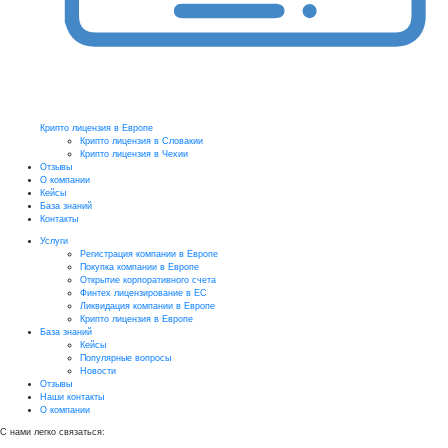
Крипто лицензия в Европе
Крипто лицензия в Словакии
Крипто лицензия в Чехии
Отзывы
О компании
Кейсы
База знаний
Контакты
Услуги
Регистрация компании в Европе
Покупка компании в Европе
Открытие корпоративного счета
Финтех лицензирование в ЕС
Ликвидация компании в Европе
Крипто лицензия в Европе
База знаний
Кейсы
Популярные вопросы
Новости
Отзывы
Наши контакты
О компании
С нами легко связаться: