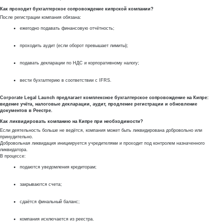
Как проходит бухгалтерское сопровождение кипрской компании?
После регистрации компания обязана:
ежегодно подавать финансовую отчётность;
проходить аудит (если оборот превышает лимиты);
подавать декларации по НДС и корпоративному налогу;
вести бухгалтерию в соответствии с IFRS.
Corporate Legal Launch предлагает комплексное бухгалтерское сопровождение на Кипре:
ведение учёта, налоговые декларации, аудит, продление регистрации и обновление
документов в Реестре.
Как ликвидировать компанию на Кипре при необходимости?
Если деятельность больше не ведётся, компания может быть ликвидирована добровольно или
принудительно.
Добровольная ликвидация инициируется учредителями и проходит под контролем назначенного
ликвидатора.
В процессе:
подаются уведомления кредиторам;
закрываются счета;
сдаётся финальный баланс;
компания исключается из реестра.