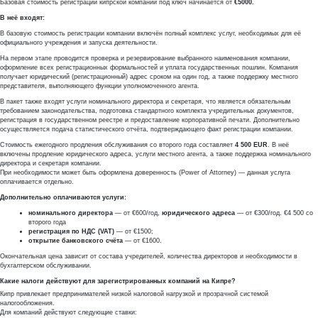
Базовая стоимость регистрации кипрской компании под ключ начинается от
€5000.
В неё входят:
В базовую стоимость регистрации компании включён полный комплекс услуг, необходимых для её
официального учреждения и запуска деятельности.
На первом этапе проводится проверка и резервирование выбранного наименования компании,
оформление всех регистрационных формальностей и уплата государственных пошлин. Компания
получает юридический (регистрационный) адрес сроком на один год, а также поддержку местного
представителя, выполняющего функции уполномоченного агента.
В пакет также входят услуги номинального директора и секретаря, что является обязательным
требованием законодательства, подготовка стандартного комплекта учредительных документов,
регистрация в государственном реестре и предоставление корпоративной печати. Дополнительно
осуществляется подача статистического отчёта, подтверждающего факт регистрации компании.
Стоимость ежегодного продления обслуживания со второго года составляет
4 500 EUR
. В неё
включены продление юридического адреса, услуги местного агента, а также поддержка номинального
директора и секретаря компании.
При необходимости может быть оформлена доверенность (Power of Attorney) — данная услуга
оплачивается отдельно.
Дополнительно оплачиваются услуги:
номинального директора
— от €600/год,
юридического адреса
— от €300/год. €4 500 со
второго года
регистрация по НДС (VAT)
— от €1500;
открытие банковского счёта
— от €1600.
Окончательная цена зависит от состава учредителей, количества директоров и необходимости в
бухгалтерском обслуживании.
Какие налоги действуют для зарегистрированных компаний на Кипре?
Кипр привлекает предпринимателей низкой налоговой нагрузкой и прозрачной системой
налогообложения.
Для компаний действуют следующие ставки: