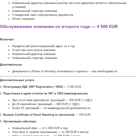
Номинальный директор компании (наличие местного директора является обязательным
условием).
Номинальный секретарь компании.
Стандартный пакет корпоративных документов.
Печать компании.
Обслуживание компании со второго года — 4 500 EUR
Включает:
Юридический (регистрационный) адрес на 1 год.
Услуги местного агента компании.
Номинальный директор компании.
Номинальный секретарь компании.
Дополнительно:
Доверенность (Power of Attorney) оплачивается отдельно — при необходимости.
Дополнительные услуги
1.
Регистрация НДС (VAT Registration / VIES)
— 1 500 EUR.
2.
Подготовка и сдача отчетов по VAT и VIES (ежеквартально):
При отсутствии европейских транзакций — 500 EUR (+ НДС);
До 20 европейских транзакций — 800 EUR (+ НДС);
Более 20 транзакций — по индивидуальной договоренности.
3.
Выпуск Certificate of Good Standing (с апостилем)
— 750 EUR.
4.
Организация сабстенса:
Номинальный офис — от 1 600 EUR в год;
Flexi desk (с правом пользования) — от 300 EUR в месяц;
Офис с правом пользования — от 600 EUR в месяц.