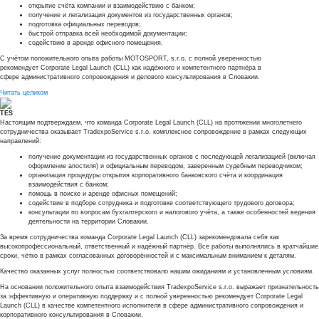
открытие счёта компании и взаимодействию с банком;
получение и легализация документов из государственных органов;
подготовка официальных переводов;
быстрой отправка всей необходимой документации;
содействию в аренде офисного помещения.
С учётом положительного опыта работы MOTOSPORT, s.r.o. с полной уверенностью
рекомендует Corporate Legal Launch (CLL) как надёжного и компетентного партнёра в
сфере административного сопровождения и делового консультирования в Словакии.
Читать целиком
TES
Настоящим подтверждаем, что команда Corporate Legal Launch (CLL) на протяжении многолетнего
сотрудничества оказывает TradexpoService s.r.o. комплексное сопровождение в рамках следующих
направлений:
получение документации из государственных органов с последующей легализацией (включая
оформление апостиля) и официальным переводом, заверенным судебным переводчиком;
организация процедуры открытия корпоративного банковского счёта и координация
взаимодействия с банком;
помощь в поиске и аренде офисных помещений;
содействие в подборе сотрудника и подготовке соответствующего трудового договора;
консультации по вопросам бухгалтерского и налогового учёта, а также особенностей ведения
деятельности на территории Словакии.
За время сотрудничества команда Corporate Legal Launch (CLL) зарекомендовала себя как
высокопрофессиональный, ответственный и надёжный партнёр. Все работы выполнялись в кратчайшие
сроки, чётко в рамках согласованных договорённостей и с максимальным вниманием к деталям.
Качество оказанных услуг полностью соответствовало нашим ожиданиям и установленным условиям.
На основании положительного опыта взаимодействия TradexpoService s.r.o. выражает признательность
за эффективную и оперативную поддержку и с полной уверенностью рекомендует Corporate Legal
Launch (CLL) в качестве компетентного исполнителя в сфере административного сопровождения и
корпоративного консультирования в Словакии.