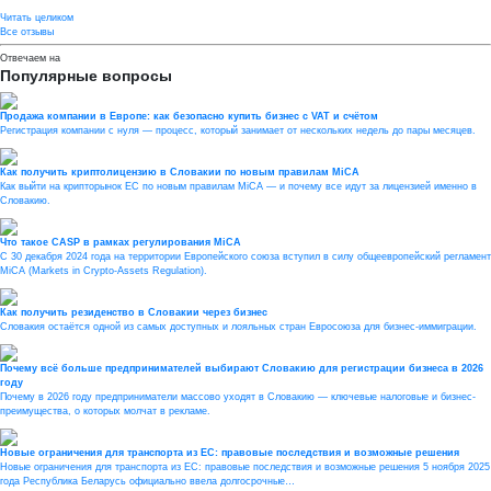
Читать целиком
Все отзывы
Отвечаем на
Популярные вопросы
Продажа компании в Европе: как безопасно купить бизнес с VAT и счётом
Регистрация компании с нуля — процесс, который занимает от нескольких недель до пары месяцев.
Как получить криптолицензию в Словакии по новым правилам MiCA
Как выйти на крипторынок ЕС по новым правилам MiCA — и почему все идут за лицензией именно в
Словакию.
Что такое CASP в рамках регулирования MiCA
С 30 декабря 2024 года на территории Европейского союза вступил в силу общеевропейский регламент
MiCA (Markets in Crypto-Assets Regulation).
Как получить резиденство в Словакии через бизнес
Словакия остаётся одной из самых доступных и лояльных стран Евросоюза для бизнес-иммиграции.
Почему всё больше предпринимателей выбирают Словакию для регистрации бизнеса в 2026
году
Почему в 2026 году предприниматели массово уходят в Словакию — ключевые налоговые и бизнес-
преимущества, о которых молчат в рекламе.
Новые ограничения для транспорта из ЕС: правовые последствия и возможные решения
Новые ограничения для транспорта из ЕС: правовые последствия и возможные решения 5 ноября 2025
года Республика Беларусь официально ввела долгосрочные…