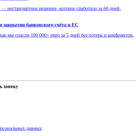
— нестандартное решение, которое сработало за 60 дней.
и закрытии банковского счёта в ЕС
ак мы спасли 100 000+ евро за 5 дней без потерь и конфликтов.
ь заявку
ерсональных данных